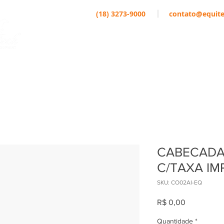
(18) 3273-9000
contato@equite
EMPRESA
MARCAS
ATLETAS
CABECADA
C/TAXA IM
SKU: CO02AI-EQ
Preço
R$ 0,00
Quantidade
*