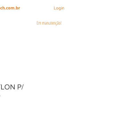
ch.com.br
Login
Em manutenção!
CATÁLOGOS
ÁREA DO CLIENTE
YLON P/
O