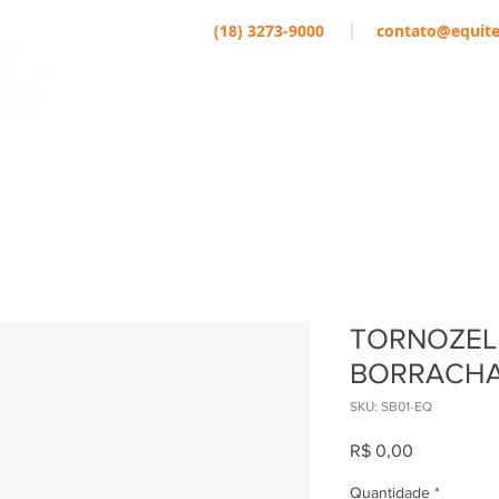
(18) 3273-9000
contato@equite
EMPRESA
MARCAS
ATLETAS
TORNOZEL
BORRACHA 
SKU: SB01-EQ
Preço
R$ 0,00
Quantidade
*